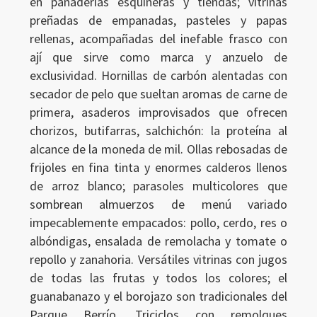
en panaderías esquineras y tiendas; vitrinas
preñadas de empanadas, pasteles y papas
rellenas, acompañadas del inefable frasco con
ají que sirve como marca y anzuelo de
exclusividad. Hornillas de carbón alentadas con
secador de pelo que sueltan aromas de carne de
primera, asaderos improvisados que ofrecen
chorizos, butifarras, salchichón: la proteína al
alcance de la moneda de mil. Ollas rebosadas de
frijoles en fina tinta y enormes calderos llenos
de arroz blanco; parasoles multicolores que
sombrean almuerzos de menú variado
impecablemente empacados: pollo, cerdo, res o
albóndigas, ensalada de remolacha y tomate o
repollo y zanahoria. Versátiles vitrinas con jugos
de todas las frutas y todos los colores; el
guanabanazo y el borojazo son tradicionales del
Parque Berrío. Triciclos con remolques