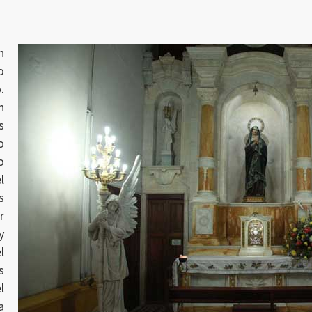
n
o
.
n
s
o
o
l
s
r
y
l
s
l
a