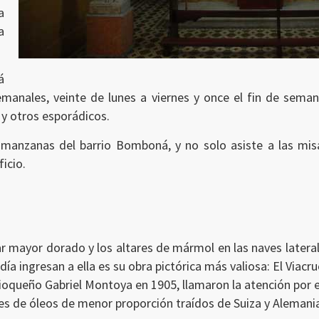
a
a
á
emanales, veinte de lunes a viernes y once el fin de seman
s y otros esporádicos.
e manzanas del barrio Bomboná, y no solo asiste a las mis
icio.
ltar mayor dorado y los altares de mármol en las naves latera
 día ingresan a ella es su obra pictórica más valiosa: El Viacr
tioqueño Gabriel Montoya en 1905, llamaron la atención por 
es de óleos de menor proporción traídos de Suiza y Alemani