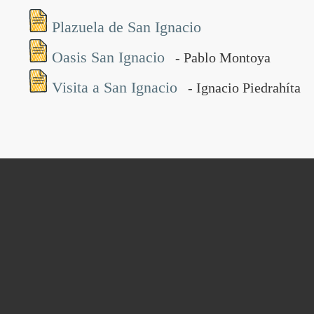
Plazuela de San Ignacio
Oasis San Ignacio
- Pablo Montoya
Visita a San Ignacio
- Ignacio Piedrahíta