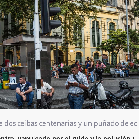
e dos ceibas centenarias y un puñado de edif
ntro, vapuleado por el ruido y la polución