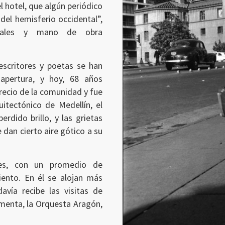
l hotel, que algún periódico
el hemisferio occidental”,
eriales y mano de obra
 escritores y poetas se han
apertura, y hoy, 68 años
recio de la comunidad y fue
uitectónico de Medellín, el
erdido brillo, y las grietas
 dan cierto aire gótico a su
nes, con un promedio de
iento. En él se alojan más
avía recibe las visitas de
menta, la Orquesta Aragón,