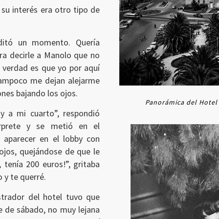
 su interés era otro tipo de
ditó un momento. Quería
ra decirle a Manolo que no
a verdad es que yo por aquí
tampoco me dejan alejarme
ones bajando los ojos.
Panorámica del Hotel N
y a mi cuarto”, respondió
érprete y se metió en el
 aparecer en el lobby con
ojos, quejándose de que le
 tenía 200 euros!”, gritaba
o y te querré.
strador del hotel tuvo que
che de sábado, no muy lejana