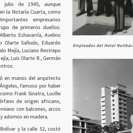
 julio de 1945, aunque
 en la Notaría Cuarta, como
mportantes empresarios
rupo de primeros dueños:
lberto Echavarría, Avelino
o Olarte Sañudo, Eduardo
Empleados del Hotel Nutibara.
alo Mejía, Luciano Restrepo
ejía, Luis Olarte R., Germán
 otros.
ó en manos del arquitecto
 Ángeles, famoso por haber
 como Frank Sinatra, Lucille
uérfano de origen africano,
rniano con balcones, arcos
s y adornos en madera.
Bolívar y la calle 52, costó