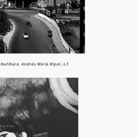
utibara. Andrés María Ripol, s.f.