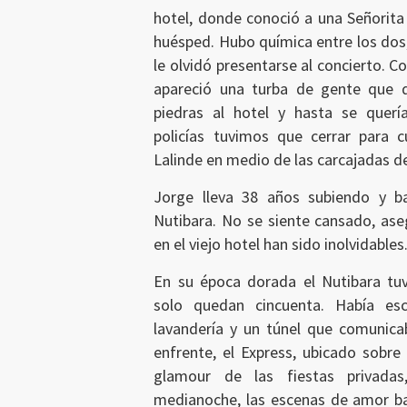
hotel, donde conoció a una Señorita
huésped. Hubo química entre los dos, 
le olvidó presentarse al concierto. 
apareció una turba de gente que qu
piedras al hotel y hasta se quer
policías tuvimos que cerrar para c
Lalinde en medio de las carcajadas 
Jorge lleva 38 años subiendo y b
Nutibara. No se siente cansado, ase
en el viejo hotel han sido inolvidables
En su época dorada el Nutibara tuv
solo quedan cincuenta. Había esca
lavandería y un túnel que comunicab
enfrente, el Express, ubicado sobre 
glamour de las fiestas privadas
medianoche, las escenas de amor baj