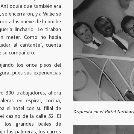
 Antioquia que también era
se encerraron, y a Willie se
Como a las nueve de la noche
ería lincharlo. Le tiraban
ían meter. Como no había
uidar al cantante”, cuenta
de su compañero.
ajando los once pisos del
gura, pues sus experiencias
.
o 300 trabajadores, ahora
leras en espiral, cocina,
a el hotel con su filial de
Orquesta en el Hotel Nutibara
el casino de la calle 52. El
, los grandes bailes de
o las palmeras, los carros