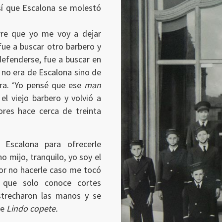
así que Escalona se molestó
rre que yo me voy a dejar
fue a buscar otro barbero y
efenderse, fue a buscar en
 no era de Escalona sino de
ura. ‘Yo pensé que ese
man
el viejo barbero y volvió a
ores hace cerca de treinta
 Escalona para ofrecerle
“no mijo, tranquilo, yo soy el
por no hacerle caso me tocó
 que solo conoce cortes
strecharon las manos y se
se
Lindo copete.