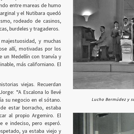
yendo entre mareas de humo
marginal y el Nutibara quedó
ismo, rodeado de casinos,
cas, burdeles y tragaderos.
u majestuosidad, y muchas
ose allí, motivadas por los
de un Medellín con tranvía y
able, más californiano. El
storias viejas. Recuerdan
orge: “A Escalona lo llevé
a su negocio en el sótano.
Lucho Bermúdez y su 
 de estar borracho, estaba
ar al propio Argemiro. El
 e indeciso, pero esperó.
petado, ya estaba viejo y