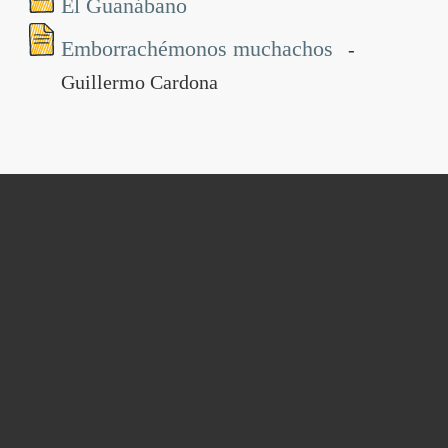
El Guanábano
Emborrachémonos muchachos
-
Guillermo Cardona