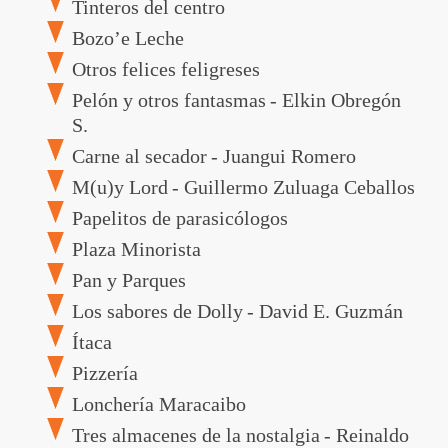
Tinteros del centro
Bozo’e Leche
Otros felices feligreses
Pelón y otros fantasmas
- Elkin Obregón
S.
Carne al secador
- Juangui Romero
M(u)y Lord
- Guillermo Zuluaga Ceballos
Papelitos de parasicólogos
Plaza Minorista
Pan y Parques
Los sabores de Dolly
- David E. Guzmán
Ingresar
Ítaca
Pizzería
Lonchería Maracaibo
Tres almacenes de la nostalgia
- Reinaldo