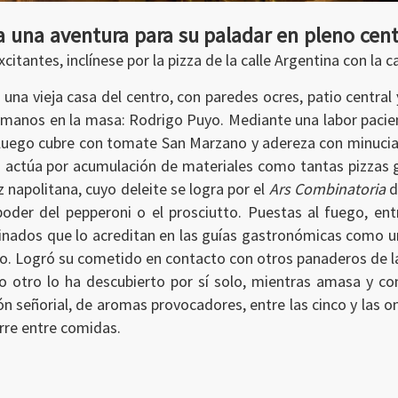
a una aventura para su paladar en pleno cen
itantes, inclínese por la pizza de la calle Argentina con la c
s una vieja casa del centro, con paredes ocres, patio central
s manos en la masa: Rodrigo Puyo. Mediante una labor paci
e luego cubre con tomate San Marzano y adereza con minucia
 actúa por acumulación de materiales como tantas pizzas gr
íz napolitana, cuyo deleite se logra por el
Ars Combinatoria
d
poder del pepperoni o el prosciutto. Puestas al fuego, en
inados que lo acreditan en las guías gastronómicas como 
erlo. Logró su cometido en contacto con otros panaderos de 
Lo otro lo ha descubierto por sí solo, mientras amasa y co
cón señorial, de aromas provocadores, entre las cinco y las on
urre entre comidas.