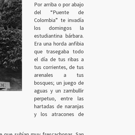
Por arriba o por abajo
del “Puente de
Colombia” te invadía
los domingos la
estudiantina bárbara.
Era una horda anfibia
que trasegaba todo
el día de tus ribas a
tus corrientes, de tus
arenales a tus
bosques; un juego de
aguas y un zambullir
perpetuo, entre las
hartadas de naranjas
y los atracones de
te que subían muy frescachonas, San