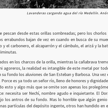
Lavanderas cargando agua del río Medellín. Anó
e pescan desde estas orillas sombreadas; pero los chorlos 
os errabundos bajan de vez en cuando en busca de su muer
o y el carbonero, el alcaparrón y el cámbulo, el arizá y la ba
 diminutas.
os en los charcos de la orilla, mientras la cañabrava tre
ni agoreros, la realidad es intangible de este metal por to
en su fondo los aluviones de San Esteban y Barbosa. Una ve
Porce es ya todo un señor río, lleno de honores y dignidade
do esto y algo más que se omite son apenas los prolegóme
rce: necesita ser Nechí, nombre agudo e inquietante. El Dora
jo los antros de su fondo. Mas lo horrible que algún genio
as partículas del depósito ingente, otros han hundido en 