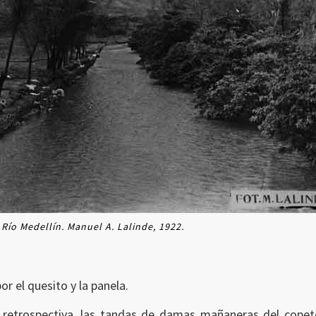
Río Medellín. Manuel A. Lalinde, 1922.
r el quesito y la panela.
ia retrospectiva, las tandas de damas mañaneras del cope