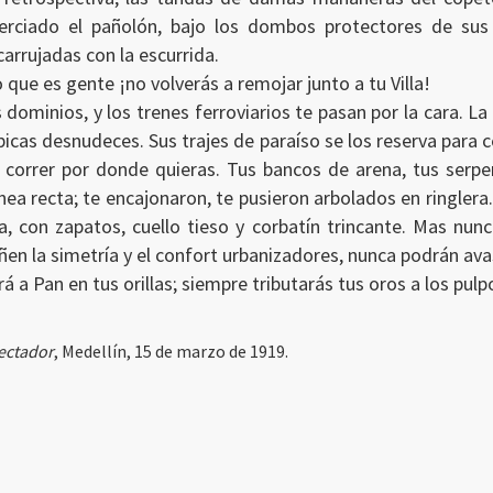
, terciado el pañolón, bajo los dombos protectores de sus
carrujadas con la escurrida.
 que es gente ¡no volverás a remojar junto a tu Villa!
dominios, y los trenes ferroviarios te pasan por la cara. La 
mpicas desnudeces. Sus trajes de paraíso se los reserva para 
 correr por donde quieras. Tus bancos de arena, tus serpen
línea recta; te encajonaron, te pusieron arbolados en ringle
con zapatos, cuello tieso y corbatín trincante. Mas nunca 
n la simetría y el confort urbanizadores, nunca podrán ava
irá a Pan en tus orillas; siempre tributarás tus oros a los p
pectador
, Medellín, 15 de marzo de 1919.