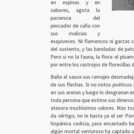
en espinas y en
sabores, agota la
paciencia del
pescador de caña con
sus malicias y
esquiveces. Ni flamencos ni garzas s
del sustento, y las bandadas de pat
Pero si no la fauna, la flora: el písam
por entre los rastrojos de florecillas
Baña el sauce sus ramajes desmadejad
de sus flechas. Si no mitos poéticos 
Ingresar
en sus arenas y luego lo desgranan 
toda persona que estime sus dineros. 
atesora muchísimos valores. Mas to
da vértigo; no le basta ya el ser Po
hispánica codicia, yace encantado ba
algún mortal venturoso ha captado un