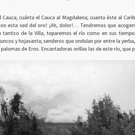
al Cauca; cuánta el Cauca al Magdalena; cuanta éste al Car
 con esta sed del oro! ¡Ah, dolor!… Tendremos que acoger
tantico de la Villa, toparemos el río como en sus tiempo
juncos y hojasanta; senderos que ondulan por entre la yerba
s palomas de Eros. Encantadoras orillas las de este río, que 