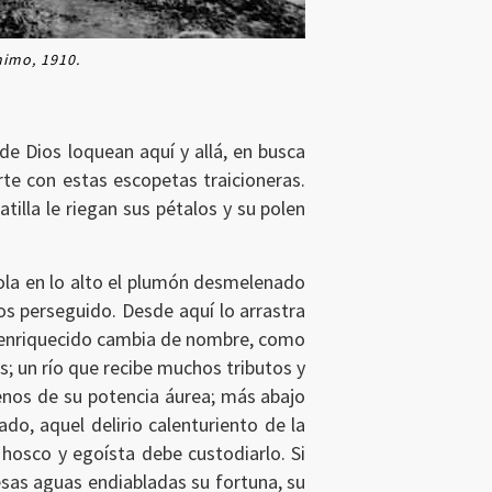
nimo, 1910.
de Dios loquean aquí y allá, en busca
te con estas escopetas traicioneras.
tatilla le riegan sus pétalos y su polen
mola en lo alto el plumón desmelenado
dos perseguido. Desde aquí lo arrastra
z enriquecido cambia de nombre, como
s; un río que recibe muchos tributos y
nos de su potencia áurea; más abajo
do, aquel delirio calenturiento de la
 hosco y egoísta debe custodiarlo. Si
esas aguas endiabladas su fortuna, su