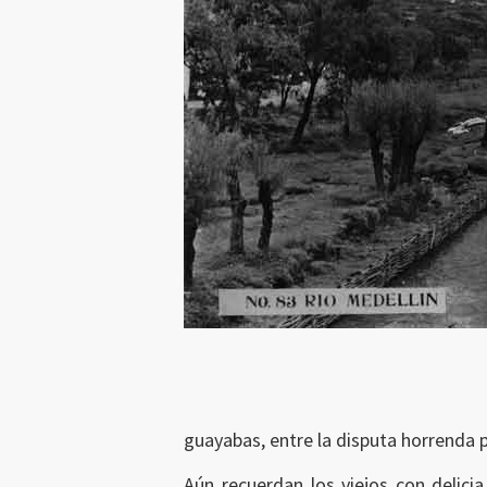
guayabas, entre la disputa horrenda po
Aún recuerdan los viejos con delic