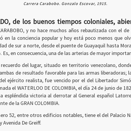
Carrera Carabobo. Gonzalo Escovar, 1915.
DO, de los buenos tiempos coloniales, abie
 CARABOBO, y no hace muchos años rebautizada con el 
ó en la conciencia popular y hoy está poco menos que olvi
dad de sur a norte, desde el puente de Guayaquil hasta Mora
 Es, en consecuencia, una de las arterias de mayor importan
recuerdo del lugar, situado en territorio venezolano, dond
ambas de resultado favorable para las armas liberadoras; l
el ejército realista, fue vencido por el del Libertador Simó
lamada el WATERLOO DE COLOMBIA, el día 24 de junio de 1821
 espléndida victoria al derrotar al General español Latorre
rante de la GRAN COLOMBIA.
ero 52, entre otros edificios notables, tiene el del Palacio N
 y Avenida De Greiff.