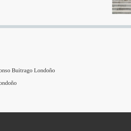
onso Buitrago Londoño
Londoño