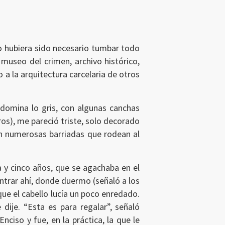
no hubiera sido necesario tumbar todo
 museo del crimen, archivo histórico,
 a la arquitectura carcelaria de otros
redomina lo gris, con algunas canchas
ros), me pareció triste, solo decorado
 en numerosas barriadas que rodean al
a y cinco años, que se agachaba en el
ontrar ahí, donde duermo (señaló a los
que el cabello lucía un poco enredado.
dije. “Esta es para regalar”, señaló
ciso y fue, en la práctica, la que le