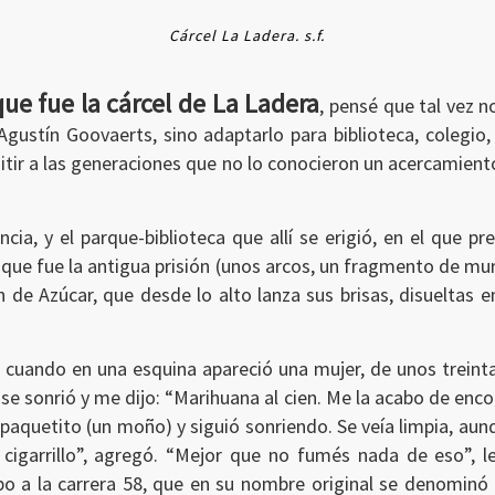
Cárcel La Ladera. s.f.
ue fue la cárcel de La Ladera
, pensé que tal vez 
Agustín Goovaerts, sino adaptarlo para biblioteca, colegio,
mitir a las generaciones que no lo conocieron un acercamiento
ncia, y el parque-biblioteca que allí se erigió, en el que p
 que fue la antigua prisión (unos arcos, un fragmento de mu
Pan de Azúcar, que desde lo alto lanza sus brisas, disueltas
a, cuando en una esquina apareció una mujer, de unos treint
 se sonrió y me dijo: “Marihuana al cien. Me la acabo de enc
paquetito (un moño) y siguió sonriendo. Se veía limpia, aun
cigarrillo”, agregó. “Mejor que no fumés nada de eso”, le 
a la carrera 58, que en su nombre original se denominó En