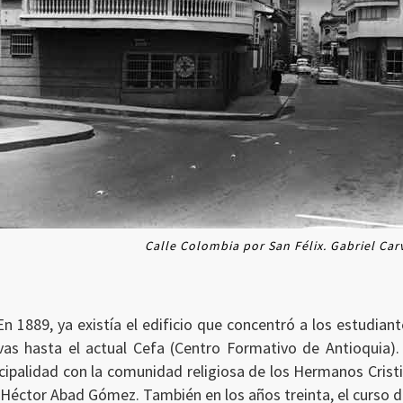
Calle Colombia por San Félix. Gabriel Carv
 En 1889, ya existía el edificio que concentró a los estudian
ivas hasta el actual Cefa (Centro Formativo de Antioquia).
ipalidad con la comunidad religiosa de los Hermanos Cristia
 Héctor Abad Gómez. También en los años treinta, el curso d