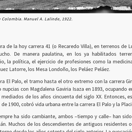
e Colombia. Manuel A. Lalinde, 1922.
tura de la hoy carrera 41 (o Recaredo Villa), en terrenos de 
cho. De manera paulatina, en los ya habilitados terre
o, la política, el ejercicio de profesiones como la medicina
quez Latorre, los Mesa Londoño, los Peláez Peláez.
ra El Palo, el tramo hasta el otro extremo con la carrera Gir
o nupcias con Magdalena Gaviria Isaza en 1893, ocupando e
 mediados de los años cincuenta del siglo XX. Entonces, es
 1900, cobró vida urbana entre la carrera El Palo y la Placi
iempre ha sido cambiante, ambos –tiempo y calle– han sido 
án. Muchos de los descendientes de antiguos residentes oc
orno desde los años setenta del siglo anterior. La evocació