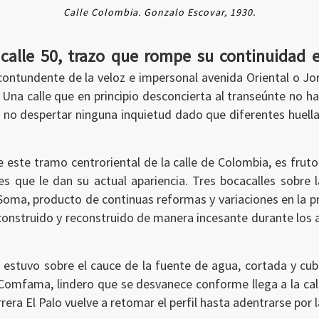
Calle Colombia. Gonzalo Escovar, 1930.
 calle 50, trazo que rompe su continuidad 
contundente de la veloz e impersonal avenida Oriental o Jor
. Una calle que en principio desconcierta al transeúnte no h
e no despertar ninguna inquietud dado que diferentes huel
 este tramo centroriental de la calle de Colombia, es frut
es que le dan su actual apariencia. Tres bocacalles sobre l
a Soma, producto de continuas reformas y variaciones en la 
construido y reconstruido de manera incesante durante los añ
e estuvo sobre el cauce de la fuente de agua, cortada y c
io Comfama, lindero que se desvanece conforme llega a la cal
rrera El Palo vuelve a retomar el perfil hasta adentrarse por