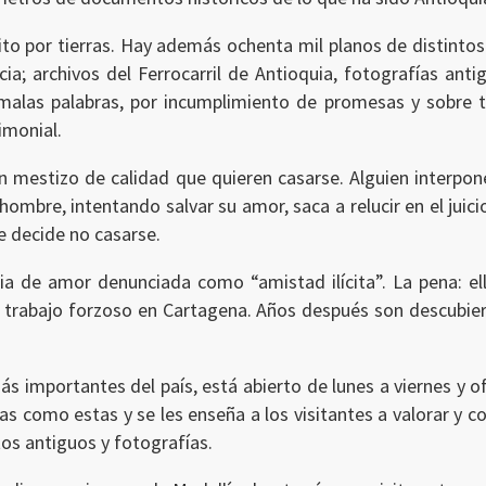
to por tierras. Hay además ochenta mil planos de distinto
ncia; archivos del Ferrocarril de Antioquia, fotografías ant
r malas palabras, por incumplimiento de promesas y sobre t
imonial.
un mestizo de calidad que quieren casarse. Alguien interpo
hombre, intentando salvar su amor, saca a relucir en el juic
e decide no casarse.
ia de amor denunciada como “amistad ilícita”. La pena: ell
 trabajo forzoso en Cartagena. Años después son descubier
ás importantes del país, está abierto de lunes a viernes y ofr
as como estas y se les enseña a los visitantes a valorar y 
os antiguos y fotografías.