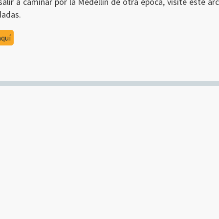
alir a caminar por la Medellín de otra época, visite este a
dadas.
aquí