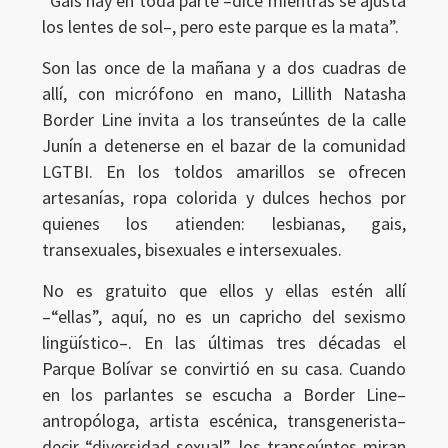
“Gais hay en toda parte –dice mientras se ajusta
los lentes de sol–, pero este parque es la mata”.
Son las once de la mañana y a dos cuadras de
allí, con micrófono en mano, Lillith Natasha
Border Line invita a los transeúntes de la calle
Junín a detenerse en el bazar de la comunidad
LGTBI. En los toldos amarillos se ofrecen
artesanías, ropa colorida y dulces hechos por
quienes los atienden: lesbianas, gais,
transexuales, bisexuales e intersexuales.
No es gratuito que ellos y ellas estén allí
–“ellas”, aquí, no es un capricho del sexismo
lingüístico–. En las últimas tres décadas el
Parque Bolívar se convirtió en su casa. Cuando
en los parlantes se escucha a Border Line–
antropóloga, artista escénica, transgenerista–
decir “diversidad sexual”, los transeúntes miran