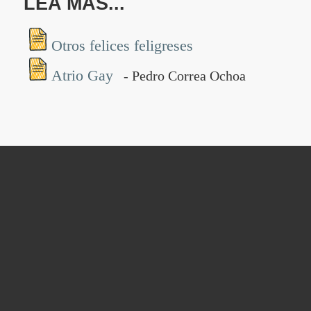
LEA MÁS...
Otros felices feligreses
Atrio Gay
- Pedro Correa Ochoa